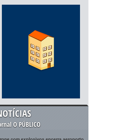
NOTÍCIAS
ornal O PÚBLICO
rone
com explosivos encerra aeroporto