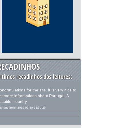
RECADINHOS
ltimos recadinhos dos leitores:
ongratulations for the site. It is very nice to
et more informations about Portugal. A
eautiful country.
theus Smith 2016-07-30 23:39:20